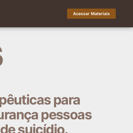
Acessar Materiais
apêuticas para
urança pessoas
e suicídio.