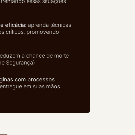
frentando essas situações
e eficácia:
aprenda técnicas
os críticos, promovendo
 reduzem a chance de morte
 de Segurança)
áginas com processos
entregue em suas mãos
.