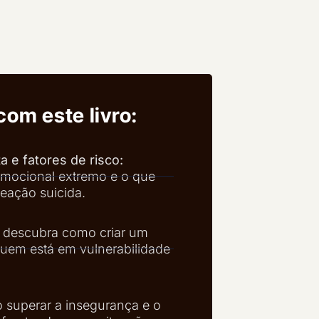
com este livro:
 e fatores de risco:
 emocional extremo e o que
eação suicida.
descubra como criar um
uem está em vulnerabilidade
superar a insegurança e o