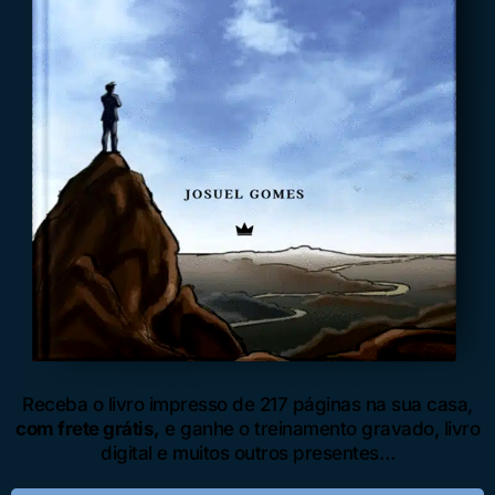
Receba o livro impresso de 217 páginas na sua casa,
com
frete grátis
,
e ganhe o treinamento gravado, livro
digital e muitos outros presentes…