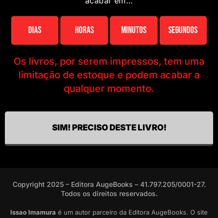
acabar em…
Dias
Horas
Minutos
Segundos
Os livros, por serem impressos, tem uma
limitação de estoque e podem acabar a
qualquer momento.
SIM! PRECISO DESTE LIVRO!
Copyright 2025 – Editora AugeBooks – 41.797.205/0001-27.
Todos os direitos reservados.
Issao Imamura
é um autor parceiro da Editora AugeBooks. O site