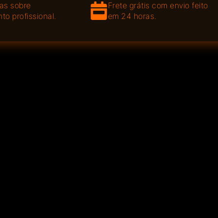
as sobre
Frete grátis com envio feito
to profissional.
em 24 horas.