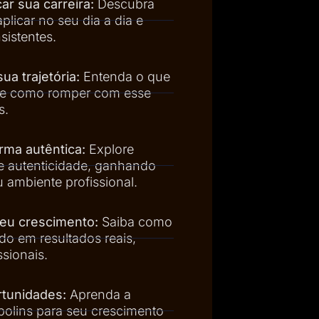
ar sua carreira:
Descubra
plicar no seu dia a dia e
sistentes.
a trajetória:
Entenda o que
o e como romper com esse
s.
rma autêntica:
Explore
 e autenticidade, ganhando
 ambiente profissional.
seu crescimento:
Saiba como
do em resultados reais,
ssionais.
rtunidades:
Aprenda a
polins para seu crescimento