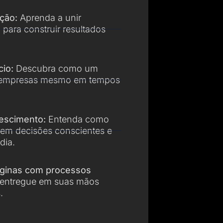
ação:
Aprenda a unir
 para construir resultados
io:
Descubra como um
a empresas mesmo em tempos
escimento:
Entenda como
 em decisões conscientes e
dia.
áginas com processos
entregue em suas mãos
.