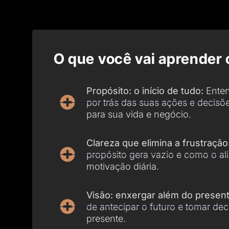
O que você vai aprender 
Propósito: o início de tudo:
Enten
por trás das suas ações e decisõ
para sua vida e negócio.
Clareza que elimina a frustração
propósito gera vazio e como o al
motivação diária.
Visão: enxergar além do present
de antecipar o futuro e tomar dec
presente.