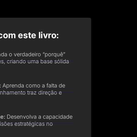
com este livro:
da o verdadeiro “porquê”
es, criando uma base sólida
:
Aprenda como a falta de
inhamento traz direção e
e:
Desenvolva a capacidade
isões estratégicas no