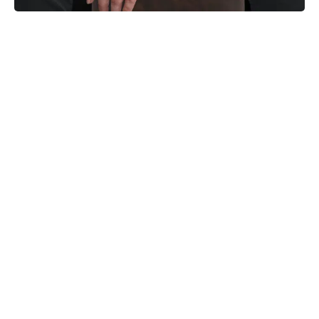
Charles Ferreira Nunes construiu sua autoridade
a partir da prática. Foram 20 anos atuando
como escrevente em Cartório de Registro de
Imóveis, analisando títulos, elaborando notas
devolutivas e acompanhando, na prática, os
erros mais comuns que impedem imóveis de
serem regularizados.
Advogado especialista em Direito Imobiliário
Extrajudicial, é bacharel em Direito pela UNISO
e pós-graduado pela Escola Paulista de Direito
(EPD). Une conhecimento técnico, visão jurídica
e vivência cartorária para simplificar
procedimentos que, para muitos, ainda parecem
inacessíveis.
É CEO e professor da Academia Acta Legis,
projeto que já formou mais de 2.000 alunos em
todo o Brasil por meio de um método de
regularização de imóveis certificado pelo MEC.