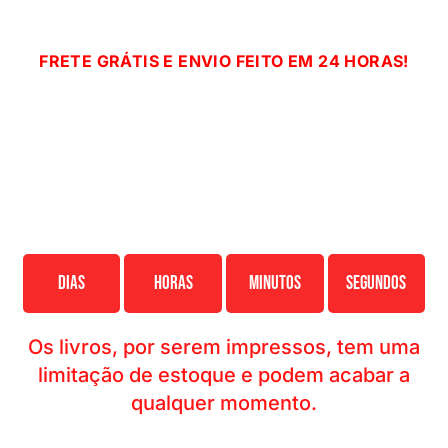
Sem letras miúdas…
FRETE GRÁTIS E ENVIO FEITO EM 24 HORAS!
Você vai receber acesso o
Livro Impresso de
130 páginas na sua casa com FRETE GRÁTIS
e
acesso imediato ao Workshop Gravado, a versão
PDF e a versão Kindle do Livro.
Mas, atenção…
O estoque é limitado e provavelmente irão
acabar em…
Dias
Horas
Minutos
Segundos
Os livros, por serem impressos, tem uma
limitação de estoque e podem acabar a
qualquer momento.