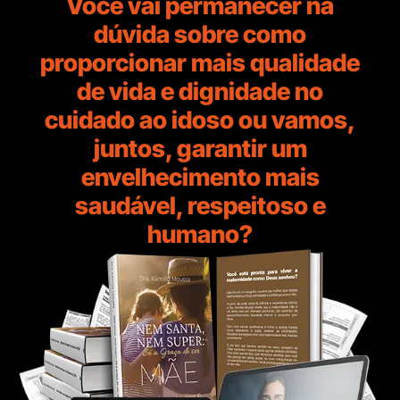
Você vai permanecer na
dúvida sobre como
proporcionar mais qualidade
de vida e dignidade no
cuidado ao idoso ou vamos,
juntos, garantir um
envelhecimento mais
saudável, respeitoso e
humano?